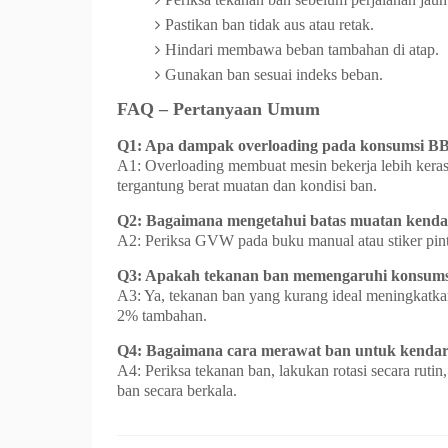
Pastikan ban tidak aus atau retak.
Hindari membawa beban tambahan di atap.
Gunakan ban sesuai indeks beban.
FAQ – Pertanyaan Umum
Q1: Apa dampak overloading pada konsumsi 
A1: Overloading membuat mesin bekerja lebih ker
tergantung berat muatan dan kondisi ban.
Q2: Bagaimana mengetahui batas muatan kend
A2: Periksa GVW pada buku manual atau stiker pint
Q3: Apakah tekanan ban memengaruhi konsum
A3: Ya, tekanan ban yang kurang ideal meningkat
2% tambahan.
Q4: Bagaimana cara merawat ban untuk kendar
A4: Periksa tekanan ban, lakukan rotasi secara rutin,
ban secara berkala.