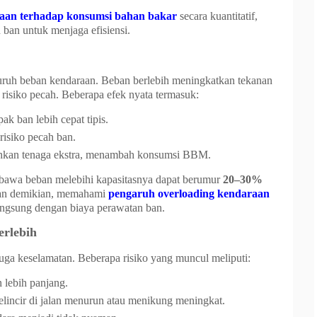
raan terhadap konsumsi bahan bakar
secara kuantitatif,
ban untuk menjaga efisiensi.
uh beban kendaraan. Beban berlebih meningkatkan tekanan
risiko pecah. Beberapa efek nyata termasuk:
k ban lebih cepat tipis.
isiko pecah ban.
an tenaga ekstra, menambah konsumsi BBM.
bawa beban melebihi kapasitasnya dapat berumur
20–30%
an demikian, memahami
pengaruh overloading kendaraan
angsung dengan biaya perawatan ban.
rlebih
uga keselamatan. Beberapa risiko yang muncul meliputi:
 lebih panjang.
gelincir di jalan menurun atau menikung meningkat.