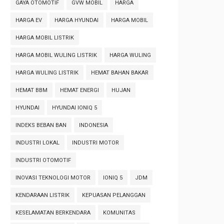
GAYA OTOMOTIF
GVW MOBIL
HARGA
HARGA EV
HARGA HYUNDAI
HARGA MOBIL
HARGA MOBIL LISTRIK
HARGA MOBIL WULING LISTRIK
HARGA WULING
HARGA WULING LISTRIK
HEMAT BAHAN BAKAR
HEMAT BBM
HEMAT ENERGI
HUJAN
HYUNDAI
HYUNDAI IONIQ 5
INDEKS BEBAN BAN
INDONESIA
INDUSTRI LOKAL
INDUSTRI MOTOR
INDUSTRI OTOMOTIF
INOVASI TEKNOLOGI MOTOR
IONIQ 5
JDM
KENDARAAN LISTRIK
KEPUASAN PELANGGAN
KESELAMATAN BERKENDARA
KOMUNITAS