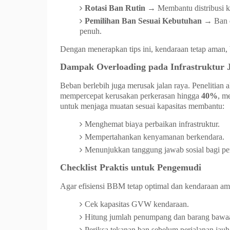
Rotasi Ban Rutin
→ Membantu distribusi k
Pemilihan Ban Sesuai Kebutuhan
→ Ban d
penuh.
Dengan menerapkan tips ini, kendaraan tetap aman, 
Dampak Overloading pada Infrastruktur 
Beban berlebih juga merusak jalan raya. Penelitian
mempercepat kerusakan perkerasan hingga
40%
, m
untuk menjaga muatan sesuai kapasitas membantu:
Menghemat biaya perbaikan infrastruktur.
Mempertahankan kenyamanan berkendara.
Menunjukkan tanggung jawab sosial bagi pen
Checklist Praktis untuk Pengemudi
Agar efisiensi BBM tetap optimal dan kendaraan ama
Cek kapasitas GVW kendaraan.
Hitung jumlah penumpang dan barang bawa
Periksa tekanan ban sebelum perjalanan jauh