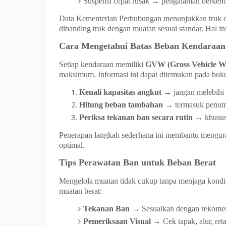
Suspensi cepat rusak → pengalaman berkend
Data Kementerian Perhubungan menunjukkan truk ove
dibanding truk dengan muatan sesuai standar. Hal 
Cara Mengetahui Batas Beban Kendaraan
Setiap kendaraan memiliki
GVW (Gross Vehicle We
maksimum. Informasi ini dapat ditemukan pada buku 
Kenali kapasitas angkut
→ jangan melebihi
Hitung beban tambahan
→ termasuk penumpa
Periksa tekanan ban secara rutin
→ khusus
Penerapan langkah sederhana ini membantu mengura
optimal.
Tips Perawatan Ban untuk Beban Berat
Mengelola muatan tidak cukup tanpa menjaga kondis
muatan berat:
Tekanan Ban
→ Sesuaikan dengan rekomend
Pemeriksaan Visual
→ Cek tapak, alur, ret