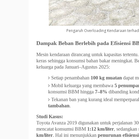
Pengaruh Overloading Kendaraan terha
Dampak Beban Berlebih pada Efisiensi 
Mesin kendaraan dirancang untuk kapasitas tertentu
keras sehingga konsumsi bahan bakar meningkat. B
keluarga pada Januari–Agustus 2025:
Setiap penambahan
100 kg muatan
dapat m
Mobil keluarga yang membawa
5 penumpan
konsumsi BBM hingga
7–8%
dibanding kondi
Tekanan ban yang kurang ideal memperparah 
tambahan
.
Studi Kasus:
Toyota Avanza 2019 digunakan untuk perjalanan 3
mencatat konsumsi BBM
1:12 km/liter
, sedangkan 
km/liter
. Hal ini menunjukkan
penurunan efisiens