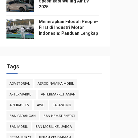
Spesifikasi Wuling Air EV
2025
Menerapkan Filosofi People-
First di Industri Motor
Indonesia: Panduan Lengkap
Tags
ADVETORIAL
AERODINAMIKA MOBIL
AFTERMARKET
AFTERMARKET AMAN
APLIKASI EV
AWD
BALANCING
BAN CADANGAN
BAN HEMAT ENERGI
BAN MOBIL
BAN MOBIL KELUARGA
BEBAN BERAT
BEBAN KENDARAAN